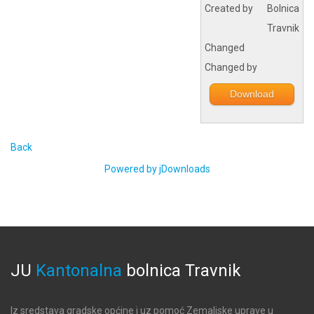
Created by
Bolnica
Travnik
Changed
Changed by
Download
Back
Powered by jDownloads
JU
Kantonalna
bolnica
Travnik
Iz sredstava gradske općine i uz pomoć Zemaljske uprave u