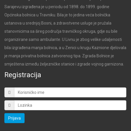
Sarajevu izgrađena je u periodu od 1898. do 1899. godine
Općinska bolnica u Travniku. Bila je to jedina veća bolnička
ustanova u srednjoj Bosni, a zdravstvene usluge je pružala
stanovnicima sa šireg područja travničkog okruga, gdje su bile
organizirane samo ambulante. U Livnu je zbog velike udaljenosti
bila izgrađena manja bolnica, a u Zenici u krugu Kaznione djelovala
je manja privatna bolnica zatvorenog tipa. Zgrada Bolnice je
smještena između željezničke stanice i zgrade vojnog garnizona.
Registracija
Prijava