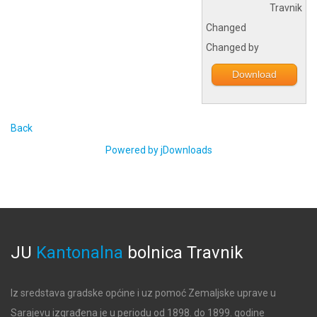
Travnik
Changed
Changed by
Download
Back
Powered by jDownloads
JU
Kantonalna
bolnica
Travnik
Iz sredstava gradske općine i uz pomoć Zemaljske uprave u
Sarajevu izgrađena je u periodu od 1898. do 1899. godine