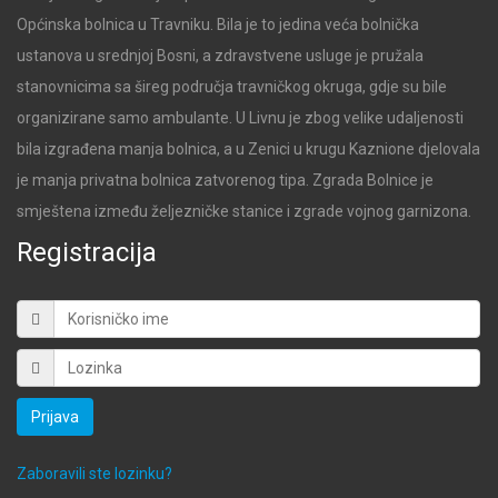
Općinska bolnica u Travniku. Bila je to jedina veća bolnička
ustanova u srednjoj Bosni, a zdravstvene usluge je pružala
stanovnicima sa šireg područja travničkog okruga, gdje su bile
organizirane samo ambulante. U Livnu je zbog velike udaljenosti
bila izgrađena manja bolnica, a u Zenici u krugu Kaznione djelovala
je manja privatna bolnica zatvorenog tipa. Zgrada Bolnice je
smještena između željezničke stanice i zgrade vojnog garnizona.
Registracija
Prijava
Zaboravili ste lozinku?