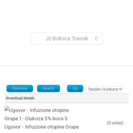
JU Bolnica Travnik
Overview
Search
Up
Download details
(0 votes)
Ugovor - Infuzione otopine Grupa