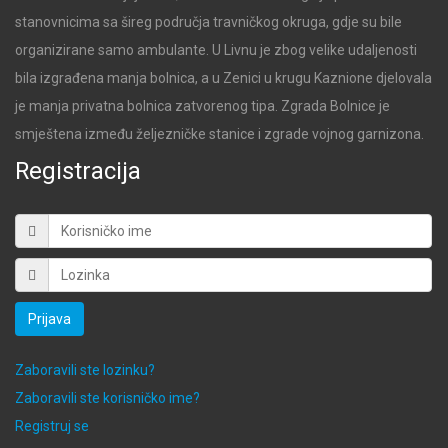
stanovnicima sa šireg područja travničkog okruga, gdje su bile
organizirane samo ambulante. U Livnu je zbog velike udaljenosti
bila izgrađena manja bolnica, a u Zenici u krugu Kaznione djelovala
je manja privatna bolnica zatvorenog tipa. Zgrada Bolnice je
smještena između željezničke stanice i zgrade vojnog garnizona.
Registracija
Prijava
Zaboravili ste lozinku?
Zaboravili ste korisničko ime?
Registruj se