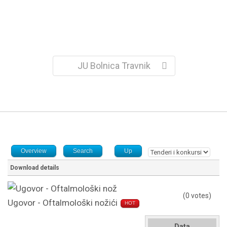
JU Bolnica Travnik
Overview
Search
Up
Download details
(0 votes)
Ugovor - Oftalmološki nožići
HOT
Data