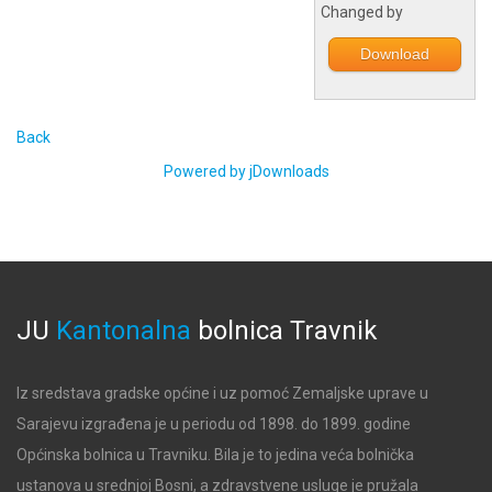
Changed by
Download
Back
Powered by jDownloads
JU
Kantonalna
bolnica
Travnik
Iz sredstava gradske općine i uz pomoć Zemaljske uprave u
Sarajevu izgrađena je u periodu od 1898. do 1899. godine
Općinska bolnica u Travniku. Bila je to jedina veća bolnička
ustanova u srednjoj Bosni, a zdravstvene usluge je pružala