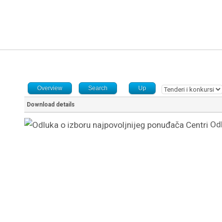
Overview
Search
Up
Download details
Odl