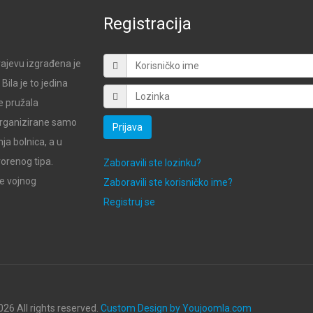
Registracija
ajevu izgrađena je
ila je to jedina
e pružala
 organizirane samo
Prijava
ja bolnica, a u
vorenog tipa.
Zaboravili ste lozinku?
de vojnog
Zaboravili ste korisničko ime?
Registruj se
26 All rights reserved.
Custom Design by Youjoomla.com