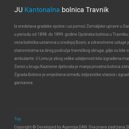
JU
Kantonalna
bolnica
Travnik
Iz sredstava gradske općine i uz pomoć Zemaljske uprave u Sar
u periodu od 1898. do 1899. godine Općinska bolnica u Travniku. B
veća bolnička ustanova u srednjoj Bosni, a zdravstvene usluge j
stanovnicima sa šireg područja travničkog okruga, gdje su bile
ambulante. U Livnu je zbog velike udaljenosti bila izgrađena man
Zenici u krugu Kaznione djelovala je manja privatna bolnica zat
Zgrada Bolnice je smještena između željezničke stanice i zgra
garnizona.
Top
Copyright ©
Developed by Agencija DAN. Sva prava zadržana
20