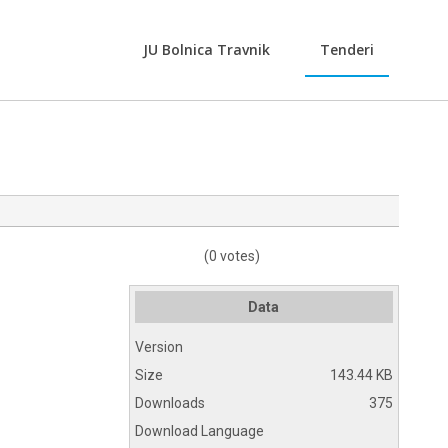
JU Bolnica Travnik
Tenderi
(0 votes)
Data
Version
Size
143.44 KB
Downloads
375
Download Language