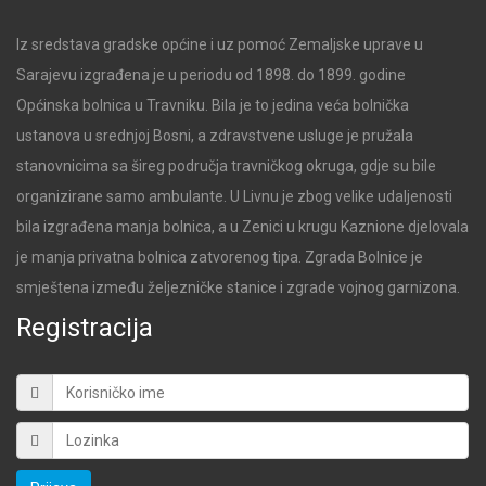
Iz sredstava gradske općine i uz pomoć Zemaljske uprave u
Sarajevu izgrađena je u periodu od 1898. do 1899. godine
Općinska bolnica u Travniku. Bila je to jedina veća bolnička
ustanova u srednjoj Bosni, a zdravstvene usluge je pružala
stanovnicima sa šireg područja travničkog okruga, gdje su bile
organizirane samo ambulante. U Livnu je zbog velike udaljenosti
bila izgrađena manja bolnica, a u Zenici u krugu Kaznione djelovala
je manja privatna bolnica zatvorenog tipa. Zgrada Bolnice je
smještena između željezničke stanice i zgrade vojnog garnizona.
Registracija