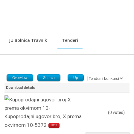
JU Bolnica Travnik
Tenderi
Overview
Search
Up
Download details
(0 votes)
Kupoprodajni ugovor broj X prema
okvirnom 10-5372
HOT