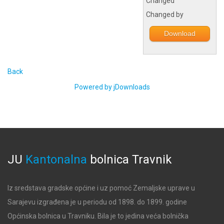
Changed
Changed by
Download
Back
Powered by jDownloads
JU
Kantonalna
bolnica
Travnik
Iz sredstava gradske općine i uz pomoć Zemaljske uprave u
Sarajevu izgrađena je u periodu od 1898. do 1899. godine
Općinska bolnica u Travniku. Bila je to jedina veća bolnička