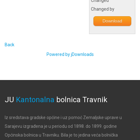
Changed
Changed by
Download
Back
Powered by jDownloads
JU
Kantonalna
bolnica
Travnik
Iz sredstava gradske općine i uz pomoć Zemaljske uprave u
Sarajevu izgrađena je u periodu od 1898. do 1899. godine
Općinska bolnica u Travniku. Bila je to jedina veća bolnička