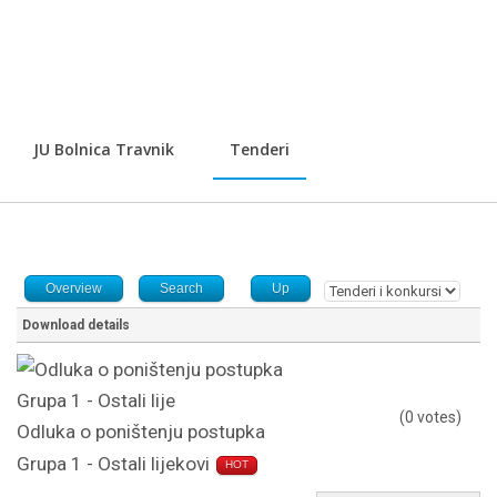
JU Bolnica Travnik
Tenderi
Overview
Search
Up
Download details
(0 votes)
Odluka o poništenju postupka
Grupa 1 - Ostali lijekovi
HOT