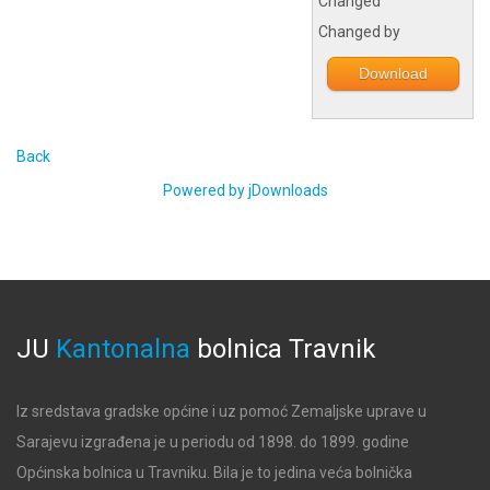
Changed
Changed by
Download
Back
Powered by jDownloads
JU
Kantonalna
bolnica
Travnik
Iz sredstava gradske općine i uz pomoć Zemaljske uprave u
Sarajevu izgrađena je u periodu od 1898. do 1899. godine
Općinska bolnica u Travniku. Bila je to jedina veća bolnička