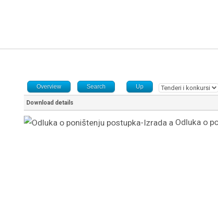
Overview
Search
Up
Download details
Odluka o po