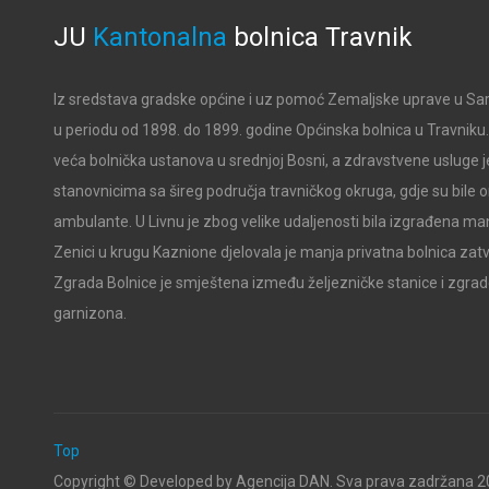
JU
Kantonalna
bolnica
Travnik
Iz sredstava gradske općine i uz pomoć Zemaljske uprave u Sar
u periodu od 1898. do 1899. godine Općinska bolnica u Travniku. B
veća bolnička ustanova u srednjoj Bosni, a zdravstvene usluge j
stanovnicima sa šireg područja travničkog okruga, gdje su bile
ambulante. U Livnu je zbog velike udaljenosti bila izgrađena man
Zenici u krugu Kaznione djelovala je manja privatna bolnica zat
Zgrada Bolnice je smještena između željezničke stanice i zgra
garnizona.
Top
Copyright ©
Developed by Agencija DAN. Sva prava zadržana
20