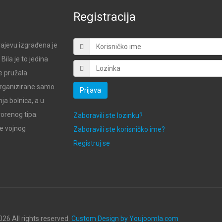
Registracija
ajevu izgrađena je
ila je to jedina
e pružala
 organizirane samo
Prijava
ja bolnica, a u
vorenog tipa.
Zaboravili ste lozinku?
de vojnog
Zaboravili ste korisničko ime?
Registruj se
26 All rights reserved.
Custom Design by Youjoomla.com