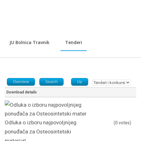
JU Bolnica Travnik
Tenderi
Overview
Search
Up
Download details
Odluka o izboru najpovoljnijeg
(0 votes)
ponuđača za Osteosintetski
materijal