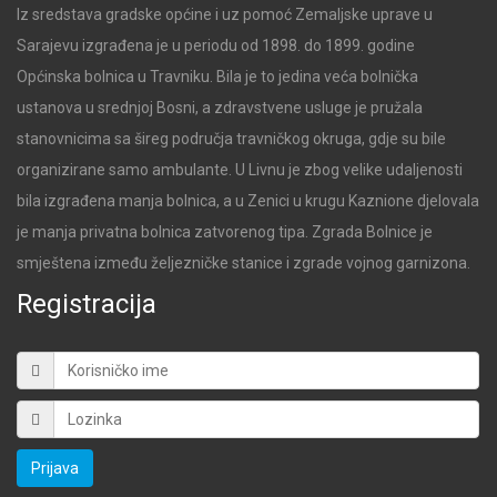
Iz sredstava gradske općine i uz pomoć Zemaljske uprave u
Sarajevu izgrađena je u periodu od 1898. do 1899. godine
Općinska bolnica u Travniku. Bila je to jedina veća bolnička
ustanova u srednjoj Bosni, a zdravstvene usluge je pružala
stanovnicima sa šireg područja travničkog okruga, gdje su bile
organizirane samo ambulante. U Livnu je zbog velike udaljenosti
bila izgrađena manja bolnica, a u Zenici u krugu Kaznione djelovala
je manja privatna bolnica zatvorenog tipa. Zgrada Bolnice je
smještena između željezničke stanice i zgrade vojnog garnizona.
Registracija
Prijava