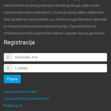
stanovnicima sa šireg područja travničkog okruga, gdje su bile
organizirane samo ambulante. U Livnu je zbog velike udaljenosti
bila izgrađena manja bolnica, a u Zenici u krugu Kaznione djelovala
je manja privatna bolnica zatvorenog tipa. Zgrada Bolnice je
smještena između željezničke stanice i zgrade vojnog garnizona.
Registracija
Prijava
Zaboravili ste lozinku?
Zaboravili ste korisničko ime?
Registruj se