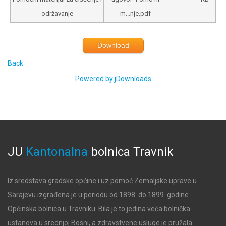
održavanje
m...nje.pdf
Download
Back
Powered by jDownloads
JU
Kantonalna
bolnica
Travnik
Iz sredstava gradske općine i uz pomoć Zemaljske uprave u
Sarajevu izgrađena je u periodu od 1898. do 1899. godine
Općinska bolnica u Travniku. Bila je to jedina veća bolnička
ustanova u srednjoj Bosni, a zdravstvene usluge je pružala