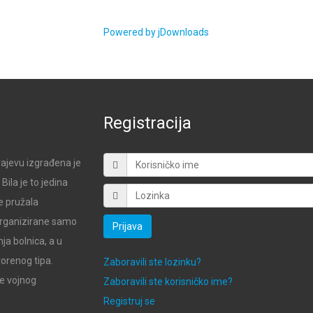
Powered by jDownloads
Registracija
ajevu izgrađena je
ila je to jedina
e pružala
 organizirane samo
Prijava
ja bolnica, a u
vorenog tipa.
Zaboravili ste lozinku?
de vojnog
Zaboravili ste korisničko ime?
Registruj se