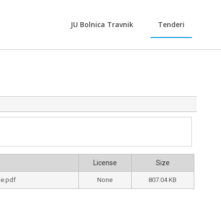
JU Bolnica Travnik
Tenderi
License
Size
je.pdf
None
807.04 KB