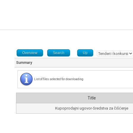
Overview
Search
Up
Summary
List of files selected for downloading
Title
Kupoprodajni ugovor-Sredstva za čišćenje