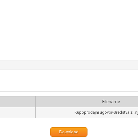
Filename
Kupoprodajni ugovor-Sredstva z...n
Download