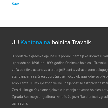
Back
JU
Kantonalna
bolnica
Travnik
Iz sredstava gradske općine i uz pomoć Zemaljske uprave u Sar
u periodu od 1898. do 1899. godine Općinska bolnica u Travniku. B
veća bolnička ustanova u srednjoj Bosni, a zdravstvene usluge j
stanovnicima sa šireg područja travničkog okruga, gdje su bile
ambulante. U Livnu je zbog velike udaljenosti bila izgrađena man
Zenici u krugu Kaznione djelovala je manja privatna bolnica zat
Zgrada Bolnice je smještena između željezničke stanice i zgra
garnizona.