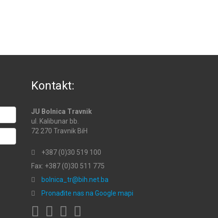
Kontakt:
JU Bolnica Travnik
ul. Kalibunar bb.
72 270 Travnik BiH
+387 (0)30 519 100
Fax: +387 (0)30 511 775
bolnica_tr@bih.net.ba
Pronađite nas na Google mapi