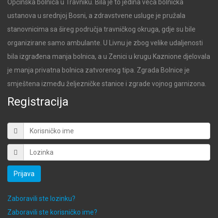
Općinska bolnica u Travniku. Bila je to jedina veća bolnička
ustanova u srednjoj Bosni, a zdravstvene usluge je pružala
stanovnicima sa šireg područja travničkog okruga, gdje su bile
organizirane samo ambulante. U Livnu je zbog velike udaljenosti
bila izgrađena manja bolnica, a u Zenici u krugu Kaznione djelovala
je manja privatna bolnica zatvorenog tipa. Zgrada Bolnice je
smještena između željezničke stanice i zgrade vojnog garnizona.
Registracija
Prijava
Zaboravili ste lozinku?
Zaboravili ste korisničko ime?