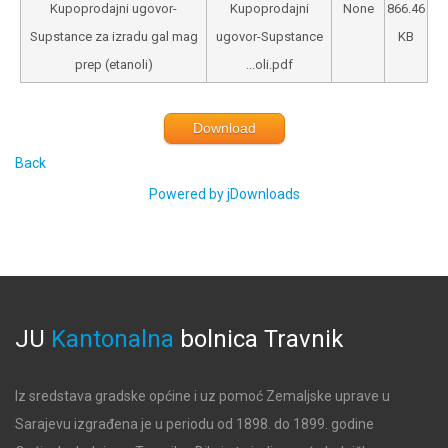
Kupoprodajni ugovor-
Kupoprodajni
None
866.46
Supstance za izradu gal mag
ugovor-Supstance
KB
prep (etanoli)
...oli.pdf
Download
Back
Powered by jDownloads
JU
Kantonalna
bolnica
Travnik
Iz sredstava gradske općine i uz pomoć Zemaljske uprave u
Sarajevu izgrađena je u periodu od 1898. do 1899. godine