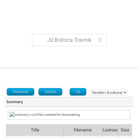
JU Bolnica Travnik
Overview
Search
Up
Summary
List of files selected for downloading
Title
Filename
License
Size