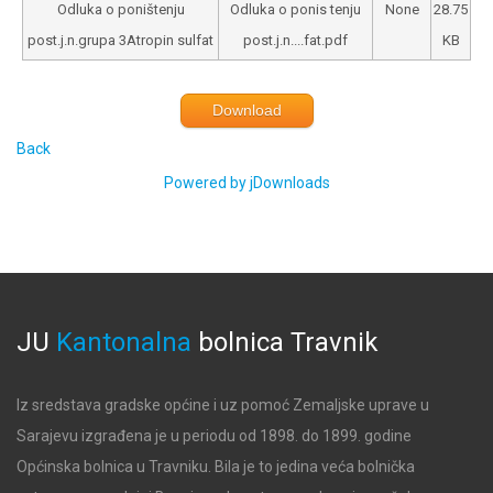
Odluka o poništenju
Odluka o ponis tenju
None
28.75
post.j.n.grupa 3Atropin sulfat
post.j.n....fat.pdf
KB
Download
Back
Powered by jDownloads
JU
Kantonalna
bolnica
Travnik
Iz sredstava gradske općine i uz pomoć Zemaljske uprave u
Sarajevu izgrađena je u periodu od 1898. do 1899. godine
Općinska bolnica u Travniku. Bila je to jedina veća bolnička