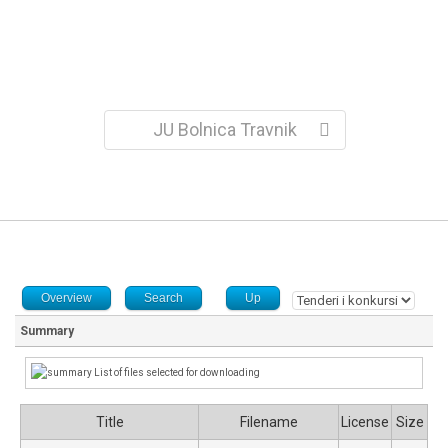
JU Bolnica Travnik
Overview
Search
Up
Summary
List of files selected for downloading
Title
Filename
License
Size