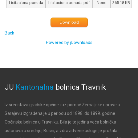
Licitaciona ponuda
Licitaciona ponuda.pdf
None
365.18 KB
Download
Back
Powered by jDownloads
JU
Kantonalna
bolnica
Travnik
Iz sredstava gradske općine i uz pomoć Zemaljske uprave u
Sarajevu izgrađena je u periodu od 1898. do 1899. godine
Općinska bolnica u Travniku. Bila je to jedina veća bolnička
ustanova u srednjoj Bosni, a zdravstvene usluge je pružala