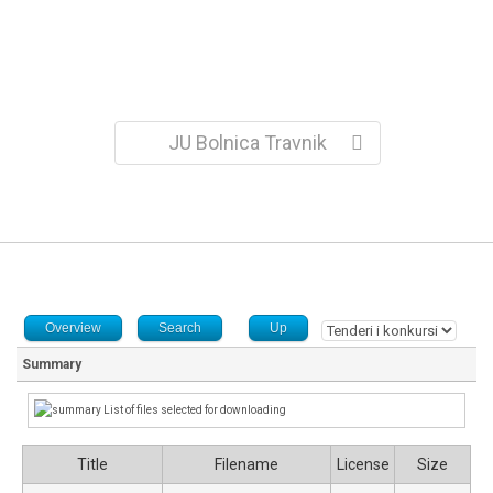
JU Bolnica Travnik
Overview
Search
Up
Summary
List of files selected for downloading
Title
Filename
License
Size