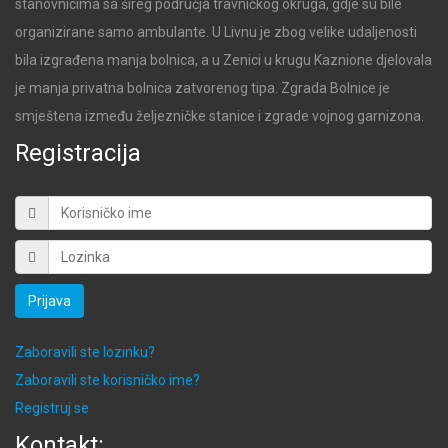
stanovnicima sa šireg područja travničkog okruga, gdje su bile
organizirane samo ambulante. U Livnu je zbog velike udaljenosti
bila izgrađena manja bolnica, a u Zenici u krugu Kaznione djelovala
je manja privatna bolnica zatvorenog tipa. Zgrada Bolnice je
smještena između željezničke stanice i zgrade vojnog garnizona.
Registracija
Prijava
Zaboravili ste lozinku?
Zaboravili ste korisničko ime?
Registruj se
Kontakt: