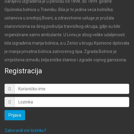
Sarajevu izgrađena je u periodu od 1898. do 1899. godine
Općinska bolnica u Travniku. Bila je to jedina veća bolnička
ustanova u srednjoj Bosni, a zdravstvene usluge je pružala
stanovnicima sa šireg područja travničkog okruga, gdje su bile
organizirane samo ambulante. U Livnu je zbog velike udaljenosti
bila izgrađena manja bolnica, a u Zenici u krugu Kaznione djelovala
je manja privatna bolnica zatvorenog tipa. Zgrada Bolnice je
smještena između željezničke stanice i zgrade vojnog garnizona.
Registracija
Prijava
Zaboravili ste lozinku?