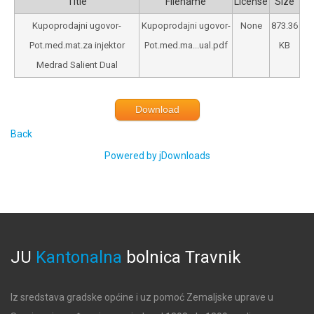
Title
Filename
License
Size
Kupoprodajni ugovor-
Kupoprodajni ugovor-
None
873.36
Pot.med.mat.za injektor
Pot.med.ma...ual.pdf
KB
Medrad Salient Dual
Download
Back
Powered by jDownloads
JU
Kantonalna
bolnica
Travnik
Iz sredstava gradske općine i uz pomoć Zemaljske uprave u