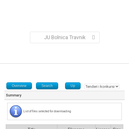
JU Bolnica Travnik
Overview
Search
Up
Summary
List of files selected for downloading