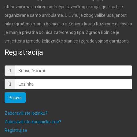
stanovnicima sa šireg područja travničkog okruga, gdje su bile
organizirane samo ambulante. U Livnu je zbog velike udaljenosti
bila izgrađena manja bolnica, a u Zenici u krugu Kaznione djelovala
je manja privatna bolnica zatvorenog tipa. Zgrada Bolnice je
smještena između željezničke stanice i zgrade vojnog garnizona.
Registracija
Prijava
Zaboravili ste lozinku?
Zaboravili ste korisničko ime?
Registruj se