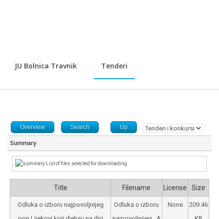
JU Bolnica Travnik
Tenderi
Overview
Search
Up
Summary
List of files selected for downloading
Title
Filename
License
Size
Odluka o izboru najpovoljnijeg
Odluka o izboru
None
209.46
pon Lijekovi koji djeluju na dig
najpovoljnijeg...A
KB