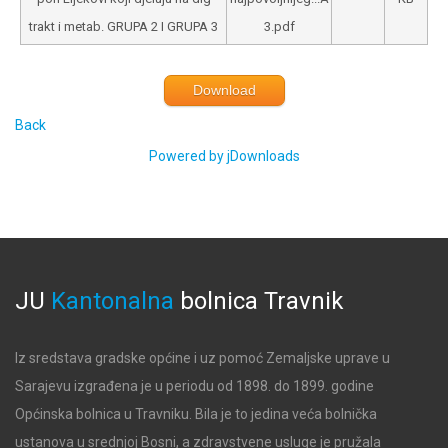
trakt i metab. GRUPA 2 I GRUPA 3
3.pdf
Download
Back
Powered by jDownloads
JU
Kantonalna
bolnica
Travnik
Iz sredstava gradske općine i uz pomoć Zemaljske uprave u
Sarajevu izgrađena je u periodu od 1898. do 1899. godine
Općinska bolnica u Travniku. Bila je to jedina veća bolnička
ustanova u srednjoj Bosni, a zdravstvene usluge je pružala