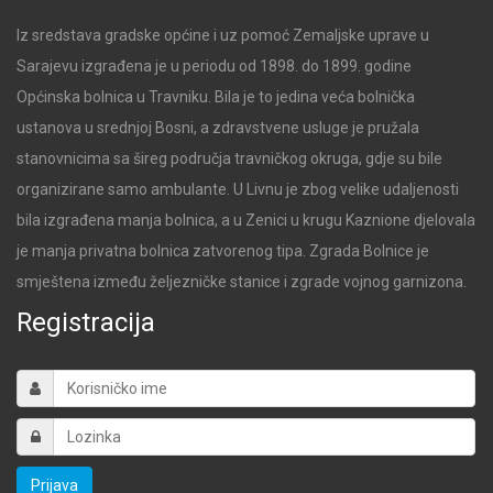
Iz sredstava gradske općine i uz pomoć Zemaljske uprave u
Sarajevu izgrađena je u periodu od 1898. do 1899. godine
Općinska bolnica u Travniku. Bila je to jedina veća bolnička
ustanova u srednjoj Bosni, a zdravstvene usluge je pružala
stanovnicima sa šireg područja travničkog okruga, gdje su bile
organizirane samo ambulante. U Livnu je zbog velike udaljenosti
bila izgrađena manja bolnica, a u Zenici u krugu Kaznione djelovala
je manja privatna bolnica zatvorenog tipa. Zgrada Bolnice je
smještena između željezničke stanice i zgrade vojnog garnizona.
Registracija
Prijava