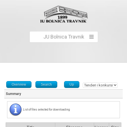
JU Bolnica Travnik
Overview
Search
Up
Summary
List of files selected for downloading