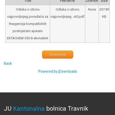
Title
Filename
License
Size
Odluka o izboru
Odluka o izboru
None
207.85
najpovoljnijeg ponuđača za
najpovoljnijeg...nt0.pdf
KB
Reagencija kompatibilnih
postojećem aparatu
EKTACHEM 350 ili ekvivalent
Download
Back
Powered by jDownloads
JU
Kantonalna
bolnica
Travnik