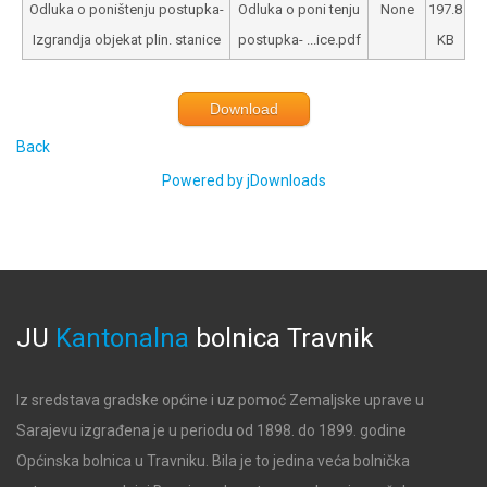
Odluka o poništenju postupka-
Odluka o poni tenju
None
197.8
Izgrandja objekat plin. stanice
postupka- ...ice.pdf
KB
Download
Back
Powered by jDownloads
JU
Kantonalna
bolnica
Travnik
Iz sredstava gradske općine i uz pomoć Zemaljske uprave u
Sarajevu izgrađena je u periodu od 1898. do 1899. godine
Općinska bolnica u Travniku. Bila je to jedina veća bolnička