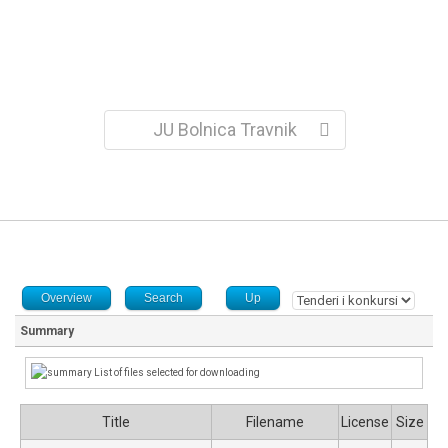
JU Bolnica Travnik
Overview
Search
Up
Summary
List of files selected for downloading
Title
Filename
License
Size