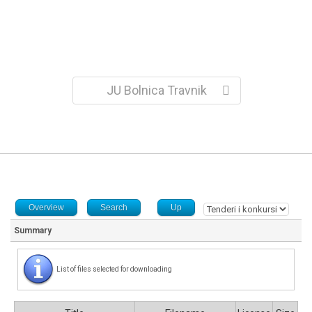
JU Bolnica Travnik
Overview
Search
Up
Summary
List of files selected for downloading