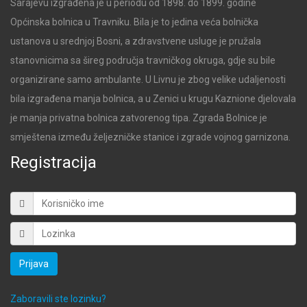
Sarajevu izgrađena je u periodu od 1898. do 1899. godine
Općinska bolnica u Travniku. Bila je to jedina veća bolnička
ustanova u srednjoj Bosni, a zdravstvene usluge je pružala
stanovnicima sa šireg područja travničkog okruga, gdje su bile
organizirane samo ambulante. U Livnu je zbog velike udaljenosti
bila izgrađena manja bolnica, a u Zenici u krugu Kaznione djelovala
je manja privatna bolnica zatvorenog tipa. Zgrada Bolnice je
smještena između željezničke stanice i zgrade vojnog garnizona.
Registracija
Prijava
Zaboravili ste lozinku?