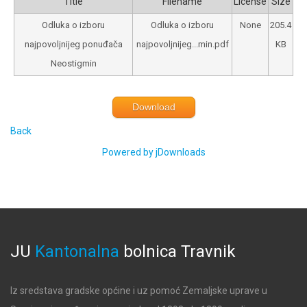
Title
Filename
License
Size
Odluka o izboru
Odluka o izboru
None
205.4
najpovoljnijeg ponuđača
najpovoljnijeg...min.pdf
KB
Neostigmin
Download
Back
Powered by jDownloads
JU
Kantonalna
bolnica
Travnik
Iz sredstava gradske općine i uz pomoć Zemaljske uprave u