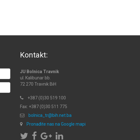
Kontakt:
JU Bolnica Travnik
ul. Kalibunar bb.
72 270 Travnik BiH
+387 (0)30 519 100
Fax: +387 (0)30 511 775
bolnica_tr@bih.net.ba
Pronađite nas na Google mapi