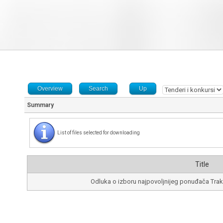
Overview
Search
Up
Summary
List of files selected for downloading
Title
Odluka o izboru najpovoljnijeg ponuđača Traki