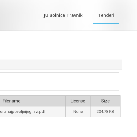
JU Bolnica Travnik
Tenderi
Filename
License
Size
ru najpovoljnijeg...rvi.pdf
None
204.78 KB