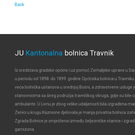
Back
JU
Kantonalna
bolnica
Travnik
Iz sredstava gradske općine i uz pomoć Zemaljske uprave u Sar
u periodu od 1898. do 1899. godine Općinska bolnica u Travniku. B
veća bolnička ustanova u srednjoj Bosni, a zdravstvene usluge j
stanovnicima sa šireg područja travničkog okruga, gdje su bile
ambulante. U Livnu je zbog velike udaljenosti bila izgrađena man
Zenici u krugu Kaznione djelovala je manja privatna bolnica zat
Zgrada Bolnice je smještena između željezničke stanice i zgra
garnizona.