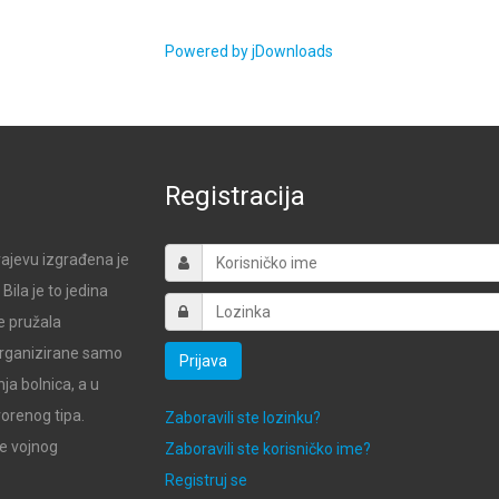
Powered by jDownloads
Registracija
ajevu izgrađena je
ila je to jedina
e pružala
 organizirane samo
Prijava
ja bolnica, a u
vorenog tipa.
Zaboravili ste lozinku?
de vojnog
Zaboravili ste korisničko ime?
Registruj se