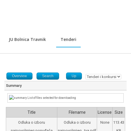
JU Bolnica Travnik
Tenderi
Overview
Search
Up
Summary
List of files selected for downloading
Title
Filename
License
Size
Odluka o izboru
Odluka o izboru
None
113.43
najpovoljnijeg ponuđača
najpovoljnijeg...tva.pdf
KB