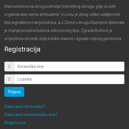
stanovnicima sa šireg područja travničkog okruga, gdje su bile
organizirane samo ambulante. U Livnu je zbog velike udaljenosti
bila izgrađena manja bolnica, a u Zenici u krugu Kaznione djelovala
je manja privatna bolnica zatvorenog tipa. Zgrada Bolnice je
smještena između željezničke stanice i zgrade vojnog garnizona.
Registracija
Prijava
Zaboravili ste lozinku?
Zaboravili ste korisničko ime?
Registruj se