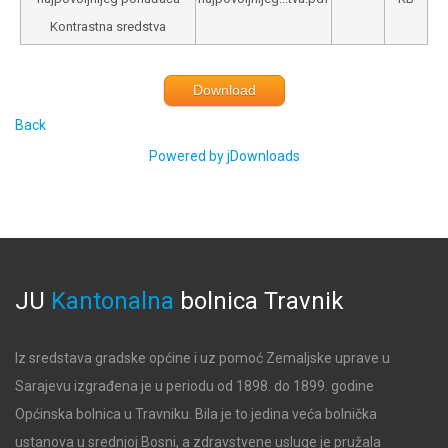
Kontrastna sredstva
Download
Back
Powered by jDownloads
JU
Kantonalna
bolnica
Travnik
Iz sredstava gradske općine i uz pomoć Zemaljske uprave u
Sarajevu izgrađena je u periodu od 1898. do 1899. godine
Općinska bolnica u Travniku. Bila je to jedina veća bolnička
ustanova u srednjoj Bosni, a zdravstvene usluge je pružala