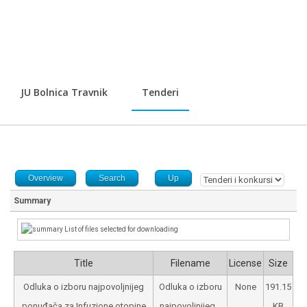
JU Bolnica Travnik
Tenderi
Overview
Search
Up
Summary
List of files selected for downloading
Title
Filename
License
Size
Odluka o izboru najpovoljnijeg
Odluka o izboru
None
191.15
ponuđača za Infuzione otopine
najpovoljnijeg...
KB