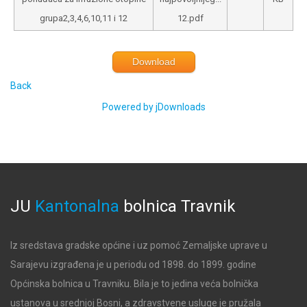
grupa2,3,4,6,10,11 i 12
12.pdf
Download
Back
Powered by jDownloads
JU
Kantonalna
bolnica
Travnik
Iz sredstava gradske općine i uz pomoć Zemaljske uprave u
Sarajevu izgrađena je u periodu od 1898. do 1899. godine
Općinska bolnica u Travniku. Bila je to jedina veća bolnička
ustanova u srednjoj Bosni, a zdravstvene usluge je pružala