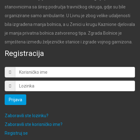
stanovnicima sa šireg područja travničkog okruga, gdje su bile
organizirane samo ambulante. U Livnu je zbog velike udaljenosti
bila izgrađena manja bolnica, a u Zenici u krugu Kaznione djelovala
je manja privatna bolnica zatvorenog tipa. Zgrada Bolnice je
smještena između željezničke stanice i zgrade vojnog garnizona.
Registracija
Prijava
Zaboravili ste lozinku?
Zaboravili ste korisničko ime?
Registruj se