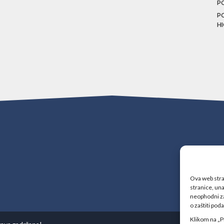
P
P
H
Ova web stran
stranice, una
neophodni za
o zaštiti pod
Klikom na „P