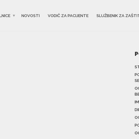
LNICE
NOVOSTI
VODIČ ZA PACIJENTE
SLUŽBENIK ZA ZAŠTI
P
S
P
S
O
B
IM
D
O
P
O