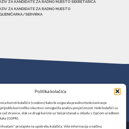
OZIV ZA KANDIDATE ZA RADNO MJESTO SEKRETARICA
OZIV ZA KANDIDATE ZA RADNO MJESTO
IGIJENIČARKA/SERVIRKA
Politika kolačića
ica koristi kolačiće (cookies) kako bi osigurala pravilno funkcioniranje
prijedila korisničko iskustvo i omogućila analizu posjećenosti. Neki kolačići su
 rad stranice, dok se drugi koriste uz Vaš pristanak u skladu s Općom uredbom
ataka (GDPR).
rihvatam“ pristajete na upotrebu kolačića. Više informacija o načinu