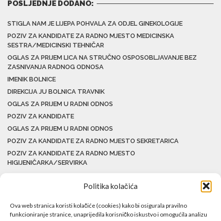
POSLJEDNJE DODANO:
STIGLA NAM JE LIJEPA POHVALA ZA ODJEL GINEKOLOGIJE
POZIV ZA KANDIDATE ZA RADNO MJESTO MEDICINSKA
SESTRA/MEDICINSKI TEHNIČAR
OGLAS ZA PRIJEM LICA NA STRUČNO OSPOSOBLJAVANJE BEZ
ZASNIVANJA RADNOG ODNOSA
IMENIK BOLNICE
DIREKCIJA JU BOLNICA TRAVNIK
OGLAS ZA PRIJEM U RADNI ODNOS
POZIV ZA KANDIDATE
OGLAS ZA PRIJEM U RADNI ODNOS
POZIV ZA KANDIDATE ZA RADNO MJESTO SEKRETARICA
POZIV ZA KANDIDATE ZA RADNO MJESTO
HIGIJENIČARKA/SERVIRKA
Politika kolačića
Ova web stranica koristi kolačiće (cookies) kako bi osigurala pravilno
funkcioniranje stranice, unaprijedila korisničko iskustvo i omogućila analizu