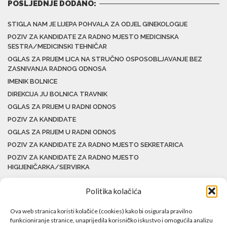
POSLJEDNJE DODANO:
STIGLA NAM JE LIJEPA POHVALA ZA ODJEL GINEKOLOGIJE
POZIV ZA KANDIDATE ZA RADNO MJESTO MEDICINSKA
SESTRA/MEDICINSKI TEHNIČAR
OGLAS ZA PRIJEM LICA NA STRUČNO OSPOSOBLJAVANJE BEZ
ZASNIVANJA RADNOG ODNOSA
IMENIK BOLNICE
DIREKCIJA JU BOLNICA TRAVNIK
OGLAS ZA PRIJEM U RADNI ODNOS
POZIV ZA KANDIDATE
OGLAS ZA PRIJEM U RADNI ODNOS
POZIV ZA KANDIDATE ZA RADNO MJESTO SEKRETARICA
POZIV ZA KANDIDATE ZA RADNO MJESTO
HIGIJENIČARKA/SERVIRKA
Politika kolačića
Ova web stranica koristi kolačiće (cookies) kako bi osigurala pravilno
funkcioniranje stranice, unaprijedila korisničko iskustvo i omogućila analizu