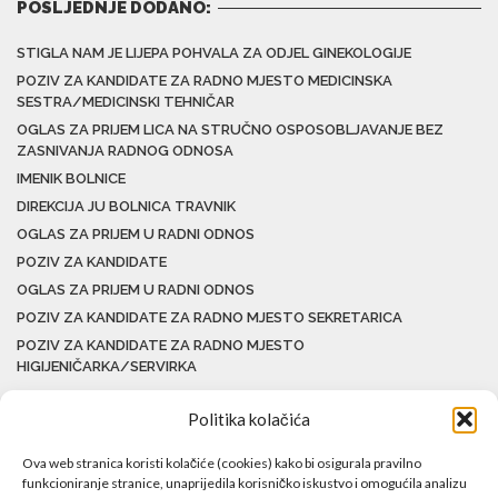
POSLJEDNJE DODANO:
STIGLA NAM JE LIJEPA POHVALA ZA ODJEL GINEKOLOGIJE
POZIV ZA KANDIDATE ZA RADNO MJESTO MEDICINSKA
SESTRA/MEDICINSKI TEHNIČAR
OGLAS ZA PRIJEM LICA NA STRUČNO OSPOSOBLJAVANJE BEZ
ZASNIVANJA RADNOG ODNOSA
IMENIK BOLNICE
DIREKCIJA JU BOLNICA TRAVNIK
OGLAS ZA PRIJEM U RADNI ODNOS
POZIV ZA KANDIDATE
OGLAS ZA PRIJEM U RADNI ODNOS
POZIV ZA KANDIDATE ZA RADNO MJESTO SEKRETARICA
POZIV ZA KANDIDATE ZA RADNO MJESTO
HIGIJENIČARKA/SERVIRKA
Politika kolačića
Ova web stranica koristi kolačiće (cookies) kako bi osigurala pravilno
funkcioniranje stranice, unaprijedila korisničko iskustvo i omogućila analizu