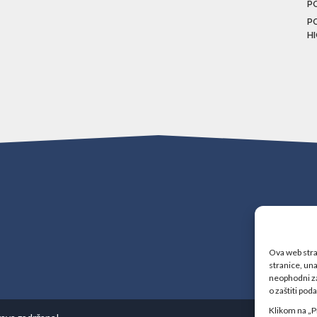
P
P
H
Ova web stran
stranice, una
neophodni za
o zaštiti pod
Klikom na „P