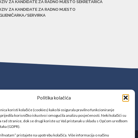
OZIV ZA KANDIDATE ZA RADNO MJESTO SEKRETARICA
OZIV ZA KANDIDATE ZA RADNO MJESTO
IGIJENIČARKA/SERVIRKA
Politika kolačića
ica koristi kolačiće (cookies) kako bi osigurala pravilno funkcioniranje
prijedila korisničko iskustvo i omogućila analizu posjećenosti. Neki kolačići su
 rad stranice, dok se drugi koriste uz Vaš pristanak u skladu s Općom uredbom
ataka (GDPR).
rihvatam“ pristajete na upotrebu kolačića. Više informacija o načinu