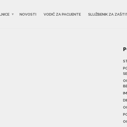
LNICE
NOVOSTI
VODIČ ZA PACIJENTE
SLUŽBENIK ZA ZAŠTI
P
S
P
S
O
B
IM
D
O
P
O