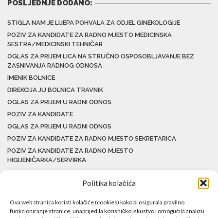
POSLJEDNJE DODANO:
STIGLA NAM JE LIJEPA POHVALA ZA ODJEL GINEKOLOGIJE
POZIV ZA KANDIDATE ZA RADNO MJESTO MEDICINSKA
SESTRA/MEDICINSKI TEHNIČAR
OGLAS ZA PRIJEM LICA NA STRUČNO OSPOSOBLJAVANJE BEZ
ZASNIVANJA RADNOG ODNOSA
IMENIK BOLNICE
DIREKCIJA JU BOLNICA TRAVNIK
OGLAS ZA PRIJEM U RADNI ODNOS
POZIV ZA KANDIDATE
OGLAS ZA PRIJEM U RADNI ODNOS
POZIV ZA KANDIDATE ZA RADNO MJESTO SEKRETARICA
POZIV ZA KANDIDATE ZA RADNO MJESTO
HIGIJENIČARKA/SERVIRKA
Politika kolačića
Ova web stranica koristi kolačiće (cookies) kako bi osigurala pravilno
funkcioniranje stranice, unaprijedila korisničko iskustvo i omogućila analizu