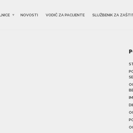
LNICE
NOVOSTI
VODIČ ZA PACIJENTE
SLUŽBENIK ZA ZAŠTI
P
S
P
S
O
B
IM
D
O
P
O