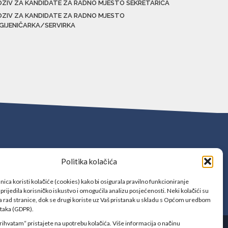
OZIV ZA KANDIDATE ZA RADNO MJESTO SEKRETARICA
OZIV ZA KANDIDATE ZA RADNO MJESTO
IGIJENIČARKA/SERVIRKA
Politika kolačića
ica koristi kolačiće (cookies) kako bi osigurala pravilno funkcioniranje
prijedila korisničko iskustvo i omogućila analizu posjećenosti. Neki kolačići su
 rad stranice, dok se drugi koriste uz Vaš pristanak u skladu s Općom uredbom
ataka (GDPR).
rihvatam“ pristajete na upotrebu kolačića. Više informacija o načinu