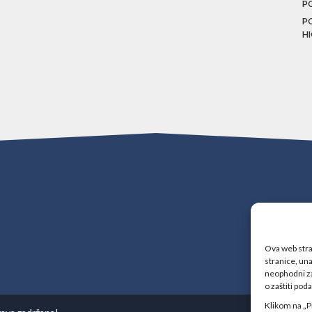
P
P
H
Ova web stran
stranice, una
neophodni za
o zaštiti pod
Klikom na „P