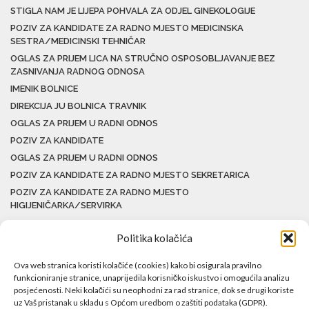
STIGLA NAM JE LIJEPA POHVALA ZA ODJEL GINEKOLOGIJE
POZIV ZA KANDIDATE ZA RADNO MJESTO MEDICINSKA
SESTRA/MEDICINSKI TEHNIČAR
OGLAS ZA PRIJEM LICA NA STRUČNO OSPOSOBLJAVANJE BEZ
ZASNIVANJA RADNOG ODNOSA
IMENIK BOLNICE
DIREKCIJA JU BOLNICA TRAVNIK
OGLAS ZA PRIJEM U RADNI ODNOS
POZIV ZA KANDIDATE
OGLAS ZA PRIJEM U RADNI ODNOS
POZIV ZA KANDIDATE ZA RADNO MJESTO SEKRETARICA
POZIV ZA KANDIDATE ZA RADNO MJESTO
HIGIJENIČARKA/SERVIRKA
Politika kolačića
Ova web stranica koristi kolačiće (cookies) kako bi osigurala pravilno
funkcioniranje stranice, unaprijedila korisničko iskustvo i omogućila analizu
posjećenosti. Neki kolačići su neophodni za rad stranice, dok se drugi koriste
uz Vaš pristanak u skladu s Općom uredbom o zaštiti podataka (GDPR).