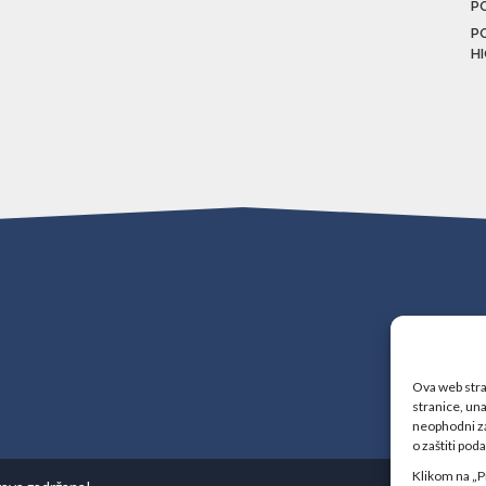
P
P
H
Ova web stran
stranice, una
neophodni za
o zaštiti pod
Klikom na „P