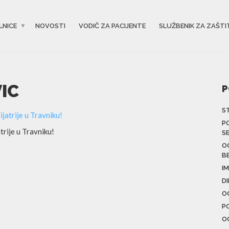
LNICE
NOVOSTI
VODIČ ZA PACIJENTE
SLUŽBENIK ZA ZAŠTI
VIC
P
S
P
trije u Travniku!
S
O
B
IM
D
O
P
O