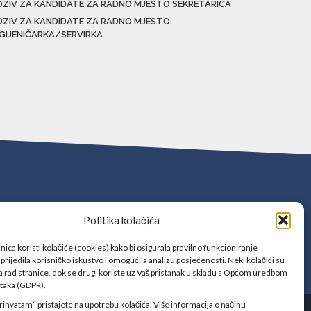
OZIV ZA KANDIDATE ZA RADNO MJESTO SEKRETARICA
OZIV ZA KANDIDATE ZA RADNO MJESTO
IGIJENIČARKA/SERVIRKA
Politika kolačića
ica koristi kolačiće (cookies) kako bi osigurala pravilno funkcioniranje
prijedila korisničko iskustvo i omogućila analizu posjećenosti. Neki kolačići su
 rad stranice, dok se drugi koriste uz Vaš pristanak u skladu s Općom uredbom
ataka (GDPR).
rihvatam“ pristajete na upotrebu kolačića. Više informacija o načinu