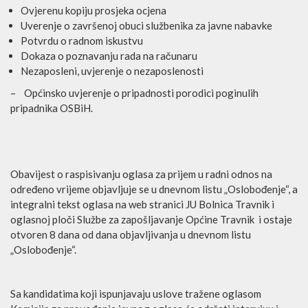
Ovjerenu kopiju prosjeka ocjena
Uverenje o završenoj obuci službenika za javne nabavke
Potvrdu o radnom iskustvu
Dokaza o poznavanju rada na računaru
Nezaposleni, uvjerenje o nezaposlenosti
– Općinsko uvjerenje o pripadnosti porodici poginulih
pripadnika OSBiH.
Obavijest o raspisivanju oglasa za prijem u radni odnos na
određeno vrijeme objavljuje se u dnevnom listu „Oslobođenje“, a
integralni tekst oglasa na web stranici JU Bolnica Travnik i
oglasnoj ploči Službe za zapošljavanje Općine Travnik i ostaje
otvoren 8 dana od dana objavljivanja u dnevnom listu
„Oslobođenje“.
Sa kandidatima koji ispunjavaju uslove tražene oglasom