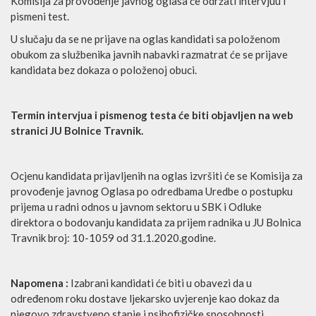
Komisija za provođenje javnog oglasa će održati intervjuu i
pismeni test.
U slučaju da se ne prijave na oglas kandidati sa položenom
obukom za službenika javnih nabavki razmatrat će se prijave
kandidata bez dokaza o položenoj obuci.
Termin intervjua i pismenog testa će biti objavljen na web
stranici
JU Bolnice Travnik.
Ocjenu kandidata prijavljenih na oglas izvršiti će se Komisija za
provođenje javnog Oglasa po odredbama Uredbe o postupku
prijema u radni odnos u javnom sektoru u SBK i Odluke
direktora o bodovanju kandidata za prijem radnika u JU Bolnica
Travnik broj: 10-1059 od 31.1.2020.godine.
Napomena :
Izabrani kandidati će biti u obavezi da u
određenom roku dostave ljekarsko uvjerenje kao dokaz da
njegovo zdravstveno stanje i psihofizičke sposobnosti