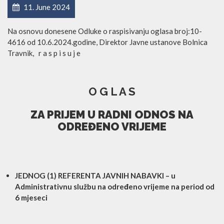
11. June 2024
Na osnovu donesene Odluke o raspisivanju oglasa broj:10-
4616 od 10.6.2024.godine, Direktor Javne ustanove Bolnica
Travnik, r a s p i s u j e
O G L A S
ZA PRIJEM U RADNI ODNOS NA
ODREĐENO VRIJEME
JEDNOG (1) REFERENTA JAVNIH NABAVKI – u
Administrativnu službu na određeno vrijeme na period od
6 mjeseci