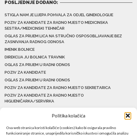
POSLJEDNJE DODANO:
STIGLA NAM JE LIJEPA POHVALA ZA ODJEL GINEKOLOGIJE
POZIV ZA KANDIDATE ZA RADNO MJESTO MEDICINSKA
SESTRA/MEDICINSKI TEHNIČAR
OGLAS ZA PRIJEM LICA NA STRUČNO OSPOSOBLJAVANJE BEZ
ZASNIVANJA RADNOG ODNOSA
IMENIK BOLNICE
DIREKCIJA JU BOLNICA TRAVNIK
OGLAS ZA PRIJEM U RADNI ODNOS
POZIV ZA KANDIDATE
OGLAS ZA PRIJEM U RADNI ODNOS
POZIV ZA KANDIDATE ZA RADNO MJESTO SEKRETARICA
POZIV ZA KANDIDATE ZA RADNO MJESTO
HIGIJENIČARKA/SERVIRKA
Politika kolačića
Ova web stranica koristi kolačiće (cookies) kako bi osigurala pravilno
funkcioniranje stranice, unaprijedila korisničko iskustvo i omogućila analizu