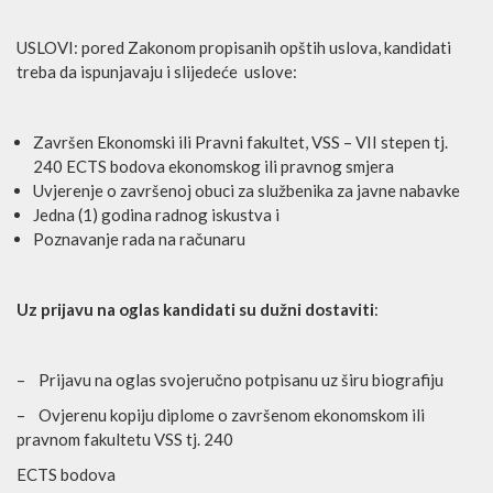
USLOVI: pored Zakonom propisanih opštih uslova, kandidati
treba da ispunjavaju i slijedeće uslove:
Završen Ekonomski ili Pravni fakultet, VSS – VII stepen tj.
240 ECTS bodova ekonomskog ili pravnog smjera
Uvjerenje o završenoj obuci za službenika za javne nabavke
Jedna (1) godina radnog iskustva i
Poznavanje rada na računaru
Uz prijavu na oglas kandidati su dužni dostaviti
:
– Prijavu na oglas svojeručno potpisanu uz širu biografiju
– Ovjerenu kopiju diplome o završenom ekonomskom ili
pravnom fakultetu VSS tj. 240
ECTS bodova