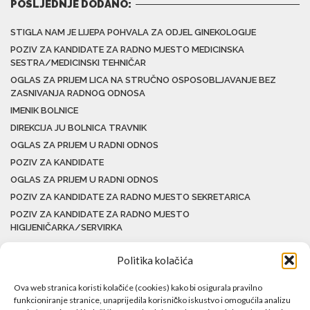
POSLJEDNJE DODANO:
STIGLA NAM JE LIJEPA POHVALA ZA ODJEL GINEKOLOGIJE
POZIV ZA KANDIDATE ZA RADNO MJESTO MEDICINSKA
SESTRA/MEDICINSKI TEHNIČAR
OGLAS ZA PRIJEM LICA NA STRUČNO OSPOSOBLJAVANJE BEZ
ZASNIVANJA RADNOG ODNOSA
IMENIK BOLNICE
DIREKCIJA JU BOLNICA TRAVNIK
OGLAS ZA PRIJEM U RADNI ODNOS
POZIV ZA KANDIDATE
OGLAS ZA PRIJEM U RADNI ODNOS
POZIV ZA KANDIDATE ZA RADNO MJESTO SEKRETARICA
POZIV ZA KANDIDATE ZA RADNO MJESTO
HIGIJENIČARKA/SERVIRKA
Politika kolačića
Ova web stranica koristi kolačiće (cookies) kako bi osigurala pravilno
funkcioniranje stranice, unaprijedila korisničko iskustvo i omogućila analizu