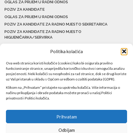
OGLAS ZA PRIJEM U RADNI ODNOS
POZIV ZA KANDIDATE
OGLAS ZA PRIJEM U RADNI ODNOS
POZIV ZA KANDIDATE ZA RADNO MJESTO SEKRETARICA
POZIV ZA KANDIDATE ZA RADNO MJESTO
HIGIJENIČARKA/SERVIRKA
Politika kolačića
Ova web stranica koristi kolačiće (cookies) kako bi osigurala pravilno
funkcioniranje stranice, unaprijedila korisničko iskustvo i omogućila analizu
posjećenosti. Neki kolačići su neophodni za rad stranice, dok se drugi koriste
uz Vaš pristanak u skladu s Općom uredbom o zaštiti podataka (GDPR).
Klikom na „Prihvatam“ pristajete na upotrebu kolačića. Više informacija o
načinu prikupljanja i obrade podataka možete pronaći u našoj Politici
privatnosti i Politici kolačića.
Prihvatam
Odbijam