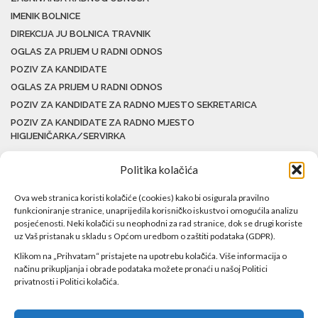
IMENIK BOLNICE
DIREKCIJA JU BOLNICA TRAVNIK
OGLAS ZA PRIJEM U RADNI ODNOS
POZIV ZA KANDIDATE
OGLAS ZA PRIJEM U RADNI ODNOS
POZIV ZA KANDIDATE ZA RADNO MJESTO SEKRETARICA
POZIV ZA KANDIDATE ZA RADNO MJESTO
HIGIJENIČARKA/SERVIRKA
Politika kolačića
Ova web stranica koristi kolačiće (cookies) kako bi osigurala pravilno
funkcioniranje stranice, unaprijedila korisničko iskustvo i omogućila analizu
posjećenosti. Neki kolačići su neophodni za rad stranice, dok se drugi koriste
uz Vaš pristanak u skladu s Općom uredbom o zaštiti podataka (GDPR).
Klikom na „Prihvatam“ pristajete na upotrebu kolačića. Više informacija o
načinu prikupljanja i obrade podataka možete pronaći u našoj Politici
privatnosti i Politici kolačića.