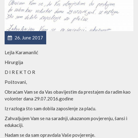
26. June 2017
Lejla Karamanlić
Hirurgija
D I R E K T O R
Poštovani,
Obraćam Vam se da Vas obavijestim da prestajem da radim kao
volonter dana 29.07.2016.godine
Iz razloga što sam dobila zaposlenje za plaću.
Zahvaljujem Vam se na saradnji, ukazanom povjerenju, šansi i
edukaciji.
Nadam se da sam opravdala Vaše povjerenje.