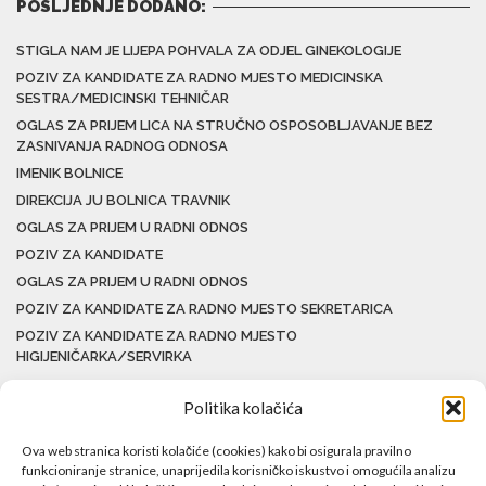
POSLJEDNJE DODANO:
STIGLA NAM JE LIJEPA POHVALA ZA ODJEL GINEKOLOGIJE
POZIV ZA KANDIDATE ZA RADNO MJESTO MEDICINSKA
SESTRA/MEDICINSKI TEHNIČAR
OGLAS ZA PRIJEM LICA NA STRUČNO OSPOSOBLJAVANJE BEZ
ZASNIVANJA RADNOG ODNOSA
IMENIK BOLNICE
DIREKCIJA JU BOLNICA TRAVNIK
OGLAS ZA PRIJEM U RADNI ODNOS
POZIV ZA KANDIDATE
OGLAS ZA PRIJEM U RADNI ODNOS
POZIV ZA KANDIDATE ZA RADNO MJESTO SEKRETARICA
POZIV ZA KANDIDATE ZA RADNO MJESTO
HIGIJENIČARKA/SERVIRKA
Politika kolačića
Ova web stranica koristi kolačiće (cookies) kako bi osigurala pravilno
funkcioniranje stranice, unaprijedila korisničko iskustvo i omogućila analizu