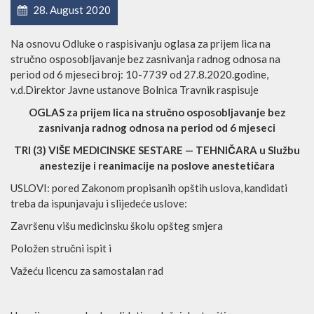
28. August 2020
Na osnovu Odluke o raspisivanju oglasa za prijem lica na
stručno osposobljavanje bez zasnivanja radnog odnosa na
period od 6 mjeseci broj: 10-7739 od 27.8.2020.godine,
v.d.Direktor Javne ustanove Bolnica Travnik raspisuje
OGLAS za prijem lica na stručno osposobIjavanje bez
zasnivanja radnog odnosa na period od 6 mjeseci
TRI (3) VIŠE MEDICINSKE SESTARE — TEHNIČARA u Službu
anestezije i reanimacije na poslove anestetičara
USLOVI: pored Zakonom propisanih opštih uslova, kandidati
treba da ispunjavaju i slijedeće uslove:
Završenu višu medicinsku školu opšteg smjera
Položen stručni ispit i
Važeću licencu za samostalan rad