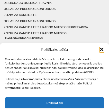
DIREKCIJA JU BOLNICA TRAVNIK
OGLAS ZA PRIJEM U RADNI ODNOS
POZIV ZA KANDIDATE
OGLAS ZA PRIJEM U RADNI ODNOS
POZIV ZA KANDIDATE ZA RADNO MJESTO SEKRETARICA
POZIV ZA KANDIDATE ZA RADNO MJESTO
HIGIJENIČARKA/SERVIRKA
Politika kolačića
Ova web stranica koristi kolačiće (cookies) kako bi osigurala pravilno
funkcioniranje stranice, unaprijedila korisničko iskustvo i omogućila analizu
posjećenosti. Neki kolačići su neophodni za rad stranice, dok se drugi koriste
uz Vaš pristanak u skladu s Općom uredbom o zaštiti podataka (GDPR).
Klikom na „Prihvatam“ pristajete na upotrebu kolačića. Više informacija o
načinu prikupljanja i obrade podataka možete pronaći u našoj Politici
privatnosti i Politici kolačića.
Prihvatam