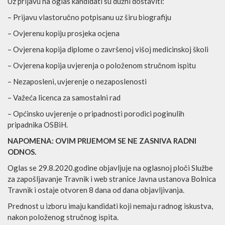
Uz prijavu na oglas kandidati su dužni dostaviti:
– Prijavu vlastoručno potpisanu uz širu biografiju
– Ovjerenu kopiju prosjeka ocjena
– Ovjerena kopija diplome o završenoj višoj medicinskoj školi
– Ovjerena kopija uvjerenja o položenom stručnom ispitu
– Nezaposleni, uvjerenje o nezaposlenosti
– Važeća licenca za samostalni rad
– Općinsko uvjerenje o pripadnosti porodici poginulih
pripadnika OSBiH.
NAPOMENA: OVIM PRIJEMOM SE NE ZASNIVA RADNI
ODNOS.
Oglas se 29.8.2020.godine objavljuje na oglasnoj ploči Službe
za zapošljavanje Travnik i web stranice Javna ustanova Bolnica
Travnik i ostaje otvoren 8 dana od dana objavljivanja.
Prednost u izboru imaju kandidati koji nemaju radnog iskustva,
nakon položenog stručnog ispita.