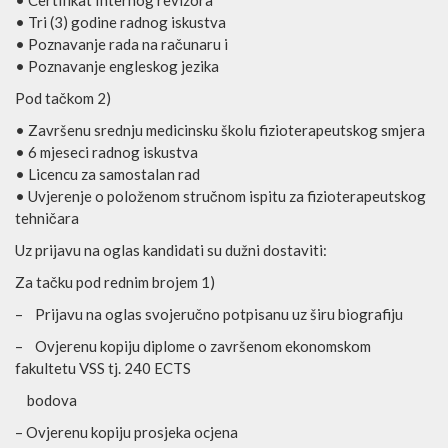
•
Certifikat Internog revizora
•
Tri (3) godine radnog iskustva
•
Poznavanje rada na računaru i
•
Poznavanje engleskog jezika
Pod tačkom 2)
•
Završenu srednju medicinsku školu fizioterapeutskog smjera
•
6 mjeseci radnog iskustva
•
Licencu za samostalan rad
•
Uvjerenje o položenom stručnom ispitu
za fizioterapeutskog
tehničara
Uz prijavu na oglas kandidati su dužni dostaviti
:
Za tačku pod rednim brojem 1)
– Prijavu na oglas svojeručno potpisanu uz širu biografiju
– Ovjerenu kopiju diplome o završenom ekonomskom
fakultetu VSS tj. 240 ECTS
b
odova
–
Ovjerenu kopiju prosjeka ocjena