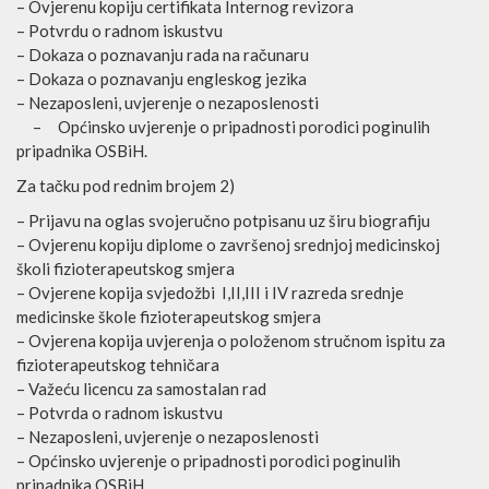
–
Ovjerenu kopiju certifikata Internog revizora
–
Potvrdu o radnom iskustvu
–
Dokaza o poznavanju rada na računaru
–
Dokaza o poznavanju engleskog jezika
–
Nezaposleni, uvjerenje o nezaposlenosti
–
Općinsko uvjerenje o pripadnosti porodici poginulih
pripadnika OSBiH.
Za tačku pod rednim brojem 2)
–
Prijavu na oglas svojeručno potpisanu uz širu biografiju
–
Ovjerenu kopij
u diplome o završenoj srednjoj
medicinskoj
školi fizioterapeutskog smjera
–
Ovjerene kopija svjedožbi I,II,III i IV razreda srednje
medicinske škole fizioterapeutskog smjera
–
Ovjerena kopija uvjerenja o položenom stručnom ispitu za
fizioterapeutskog tehničara
–
Važeću licencu za samostalan rad
–
Potvrda o radnom iskustvu
–
Nezaposleni, uvjerenje o nezaposlenosti
–
Općinsko uvjerenje o pripadnosti porodici poginulih
pripadnika OSBiH.