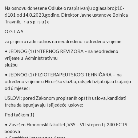
Na osnovu donesene Odluke o raspisivan
ju oglasa broj:10-
6181
od 14
.8.2023.godine, Direktor Javne ustanove Bolnica
Travnik, r a s p i s u j e
O G L A S
za prijem u radni odnos na neodređeno i određeno vrijeme
•
JEDNOG (1) INTERNOG REVIZORA – na neodređeno
vrijeme u Administrativnu
s
lužbu
•
JEDNOG (1) FIZIOTERAPEUTSKOG TEHNIČARA – na
određeno vrijeme u Hiruršku službu, odsjek fizijatrija u trajanju
od 6 mjeseci
USLOVI: pored Zakonom propisanih opštih uslova, kandidati
treba da ispunjavaju i slijedeće uslove:
Pod tačkom 1)
•
Završen Ekonomski fakultet, VSS – VII stepen tj. 240 ECTS
bodova