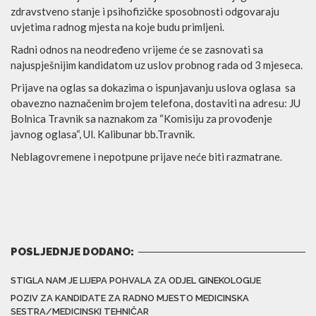
zdravstveno stanje i psihofizičke sposobnosti odgovaraju
uvjetima radnog mjesta na koje budu primljeni.
Radni odnos na neodređeno vrijeme
će se zasnovati
sa
najuspješnijim kandidatom uz uslov probnog rada od 3 mjeseca.
Prijave na oglas sa dokazima o ispunjavanju uslova oglasa sa
obavezno naznačenim brojem telefona, dostaviti na adresu: JU
Bolnica Travnik sa naznakom za “Komisiju za provođenje
javnog oglasa“, Ul. Kalibunar bb.Travnik.
Neblagovremene i nepotpune prijave neće biti razmatrane.
POSLJEDNJE DODANO:
STIGLA NAM JE LIJEPA POHVALA ZA ODJEL GINEKOLOGIJE
POZIV ZA KANDIDATE ZA RADNO MJESTO MEDICINSKA
SESTRA/MEDICINSKI TEHNIČAR