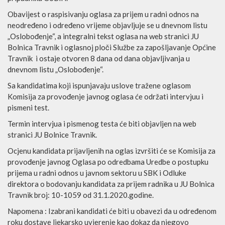
Obavijest o raspisivanju oglasa za prijem u radni odnos na
neodređeno
i određeno
vrijeme objavljuje se u dnevnom listu
„Oslobođenje“, a integralni tekst oglasa na web stranici JU
Bolnica Travnik i oglasnoj ploči Službe za zapošlja
vanje Općine
Travnik i ostaje
otvoren 8 dana od dana objavljivanja u
dnevnom listu „Oslobođenje“.
Sa kandidatima koji ispunjavaju uslove tražene oglasom
Komisija za provođenje javnog oglasa će održati intervjuu i
pismeni test.
Termin intervjua i pismenog testa će biti objavljen na web
stranici
JU Bolnice Travnik.
Ocjenu kandidata prijavljenih na oglas izvršiti će se Komisija za
provođenje javnog Oglasa po odredbama Uredbe o postupku
prijema u radni odnos u javnom sektoru u SBK i Odluke
direktora o bodovanju kandidata za prijem radnika u JU Bolnica
Travnik broj: 10-1059 od 31.1.2020.godine.
Napomena :
Izabrani kandidati će biti u obavezi da u određenom
roku dostave ljekarsko uvjerenje kao dokaz da njegovo