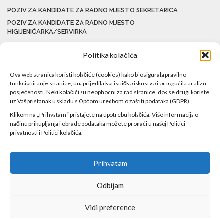
POZIV ZA KANDIDATE ZA RADNO MJESTO SEKRETARICA
POZIV ZA KANDIDATE ZA RADNO MJESTO
HIGIJENIČARKA/SERVIRKA
Politika kolačića
Ova web stranica koristi kolačiće (cookies) kako bi osigurala pravilno
funkcioniranje stranice, unaprijedila korisničko iskustvo i omogućila analizu
posjećenosti. Neki kolačići su neophodni za rad stranice, dok se drugi koriste
uz Vaš pristanak u skladu s Općom uredbom o zaštiti podataka (GDPR).
Klikom na „Prihvatam“ pristajete na upotrebu kolačića. Više informacija o
načinu prikupljanja i obrade podataka možete pronaći u našoj Politici
privatnosti i Politici kolačića.
Prihvatam
Odbijam
Copyright ©2017 Javna ustanova Bolnica Travnik Sva prava
Vidi preference
zadržana!
Web by
Agencija DAN