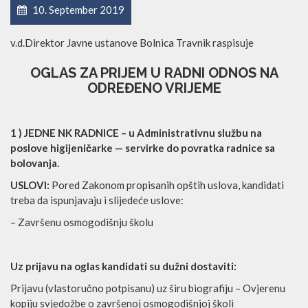
10. September 2019
v.d.Direktor Javne ustanove Bolnica Travnik raspisuje
OGLAS ZA PRIJEM U RADNI ODNOS NA
ODREĐENO VRIJEME
1 ) JEDNE NK RADNICE – u Administrativnu službu na
poslove higijeničarke — servirke do povratka radnice sa
bolovanja.
USLOVI:
Pored Zakonom propisanih opštih uslova, kandidati
treba da ispunjavaju i slijedeće uslove:
– Završenu osmogodišnju školu
Uz prijavu na oglas kandidati su dužni dostaviti:
Prijavu (vlastoručno potpisanu) uz širu biografiju – Ovjerenu
kopiju svjedožbe o završenoj osmogodišnjoj školi