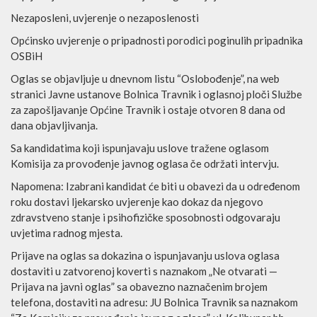
Nezaposleni, uvjerenje o nezaposlenosti
Općinsko uvjerenje o pripadnosti porodici poginulih pripadnika
OSBiH
Oglas se objavljuje u dnevnom listu “Oslobođenje”, na web
stranici Javne ustanove Bolnica Travnik i oglasnoj ploči Službe
za zapošljavanje Općine Travnik i ostaje otvoren 8 dana od
dana objavljivanja.
Sa kandidatima koji ispunjavaju uslove tražene oglasom
Komisija za provođenje javnog oglasa če održati intervju.
Napomena: Izabrani kandidat će biti u obavezi da u određenom
roku dostavi ljekarsko uvjerenje kao dokaz da njegovo
zdravstveno stanje i psihofizičke sposobnosti odgovaraju
uvjetima radnog mjesta.
Prijave na oglas sa dokazina o ispunjavanju uslova oglasa
dostaviti u zatvorenoj koverti s naznakom „Ne otvarati —
Prijava na javni oglas” sa obavezno naznačenim brojem
telefona, dostaviti na adresu: JU Bolnica Travnik sa naznakom