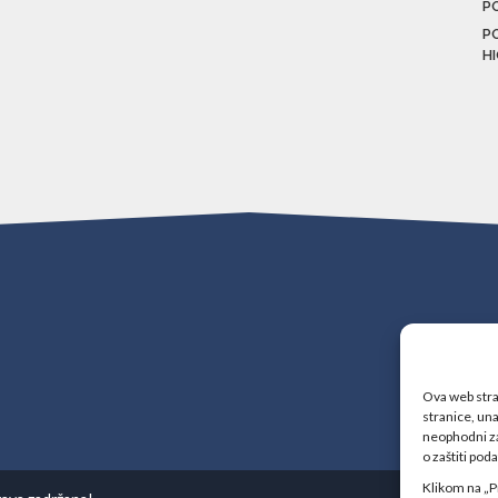
P
P
H
Ova web stran
stranice, una
neophodni za
o zaštiti pod
Klikom na „P