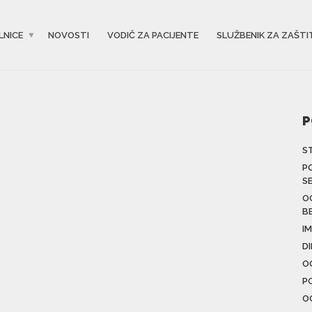
LNICE
NOVOSTI
VODIČ ZA PACIJENTE
SLUŽBENIK ZA ZAŠTI
P
S
P
S
O
B
IM
D
O
P
O