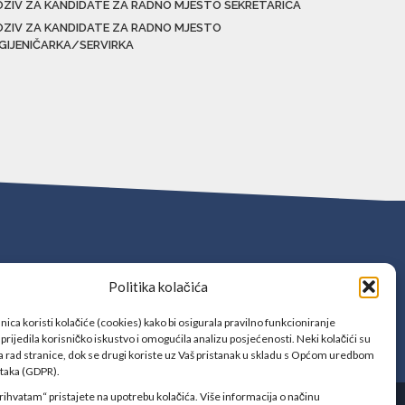
OZIV ZA KANDIDATE ZA RADNO MJESTO SEKRETARICA
OZIV ZA KANDIDATE ZA RADNO MJESTO
IGIJENIČARKA/SERVIRKA
Politika kolačića
ica koristi kolačiće (cookies) kako bi osigurala pravilno funkcioniranje
prijedila korisničko iskustvo i omogućila analizu posjećenosti. Neki kolačići su
 rad stranice, dok se drugi koriste uz Vaš pristanak u skladu s Općom uredbom
ataka (GDPR).
rihvatam“ pristajete na upotrebu kolačića. Više informacija o načinu