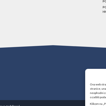
P
P
H
Ova web stran
stranice, una
neophodni za
o zaštiti pod
Klikom na „P