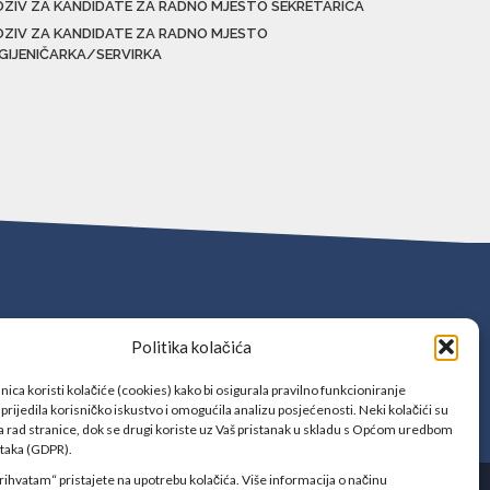
OZIV ZA KANDIDATE ZA RADNO MJESTO SEKRETARICA
OZIV ZA KANDIDATE ZA RADNO MJESTO
IGIJENIČARKA/SERVIRKA
Politika kolačića
ica koristi kolačiće (cookies) kako bi osigurala pravilno funkcioniranje
prijedila korisničko iskustvo i omogućila analizu posjećenosti. Neki kolačići su
 rad stranice, dok se drugi koriste uz Vaš pristanak u skladu s Općom uredbom
ataka (GDPR).
rihvatam“ pristajete na upotrebu kolačića. Više informacija o načinu