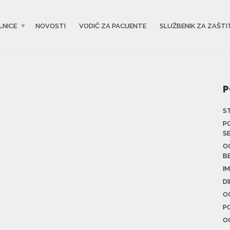
LNICE
NOVOSTI
VODIČ ZA PACIJENTE
SLUŽBENIK ZA ZAŠTI
P
S
P
S
O
B
IM
D
O
P
O