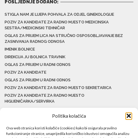
POSLJEDNJE DODANO:
STIGLA NAM JE LIJEPA POHVALA ZA ODJEL GINEKOLOGIJE
POZIV ZA KANDIDATE ZA RADNO MJESTO MEDICINSKA
SESTRA/MEDICINSKI TEHNIČAR
OGLAS ZA PRIJEM LICA NA STRUČNO OSPOSOBLJAVANJE BEZ
ZASNIVANJA RADNOG ODNOSA
IMENIK BOLNICE
DIREKCIJA JU BOLNICA TRAVNIK
OGLAS ZA PRIJEM U RADNI ODNOS
POZIV ZA KANDIDATE
OGLAS ZA PRIJEM U RADNI ODNOS
POZIV ZA KANDIDATE ZA RADNO MJESTO SEKRETARICA
POZIV ZA KANDIDATE ZA RADNO MJESTO
HIGIJENIČARKA/SERVIRKA
Politika kolačića
Ova web stranica koristi kolačiće (cookies) kako bi osigurala pravilno
funkcioniranje stranice, unaprijedila korisničko iskustvo i omogućila analizu