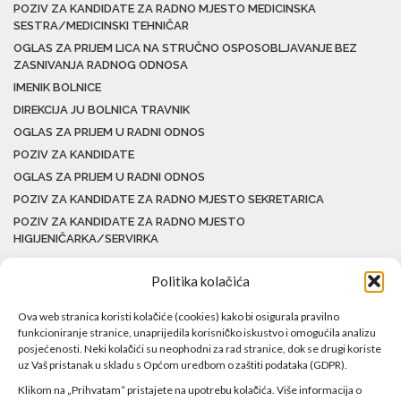
POZIV ZA KANDIDATE ZA RADNO MJESTO MEDICINSKA
SESTRA/MEDICINSKI TEHNIČAR
OGLAS ZA PRIJEM LICA NA STRUČNO OSPOSOBLJAVANJE BEZ
ZASNIVANJA RADNOG ODNOSA
IMENIK BOLNICE
DIREKCIJA JU BOLNICA TRAVNIK
OGLAS ZA PRIJEM U RADNI ODNOS
POZIV ZA KANDIDATE
OGLAS ZA PRIJEM U RADNI ODNOS
POZIV ZA KANDIDATE ZA RADNO MJESTO SEKRETARICA
POZIV ZA KANDIDATE ZA RADNO MJESTO
HIGIJENIČARKA/SERVIRKA
Politika kolačića
Ova web stranica koristi kolačiće (cookies) kako bi osigurala pravilno
funkcioniranje stranice, unaprijedila korisničko iskustvo i omogućila analizu
posjećenosti. Neki kolačići su neophodni za rad stranice, dok se drugi koriste
uz Vaš pristanak u skladu s Općom uredbom o zaštiti podataka (GDPR).
Klikom na „Prihvatam“ pristajete na upotrebu kolačića. Više informacija o