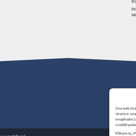
P
P
H
Ova web stran
stranice, una
neophodni za
o zaštiti pod
Klikom na „P