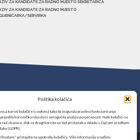
OZIV ZA KANDIDATE ZA RADNO MJESTO SEKRETARICA
OZIV ZA KANDIDATE ZA RADNO MJESTO
IGIJENIČARKA/SERVIRKA
Politika kolačića
ica koristi kolačiće (cookies) kako bi osigurala pravilno funkcioniranje
prijedila korisničko iskustvo i omogućila analizu posjećenosti. Neki kolačići su
 rad stranice, dok se drugi koriste uz Vaš pristanak u skladu s Općom uredbom
ataka (GDPR).
rihvatam“ pristajete na upotrebu kolačića. Više informacija o načinu