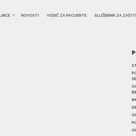
LNICE
NOVOSTI
VODIČ ZA PACIJENTE
SLUŽBENIK ZA ZAŠTI
P
S
P
S
O
B
IM
D
O
P
O