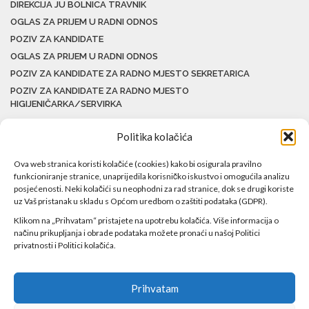
DIREKCIJA JU BOLNICA TRAVNIK
OGLAS ZA PRIJEM U RADNI ODNOS
POZIV ZA KANDIDATE
OGLAS ZA PRIJEM U RADNI ODNOS
POZIV ZA KANDIDATE ZA RADNO MJESTO SEKRETARICA
POZIV ZA KANDIDATE ZA RADNO MJESTO
HIGIJENIČARKA/SERVIRKA
Politika kolačića
Ova web stranica koristi kolačiće (cookies) kako bi osigurala pravilno
funkcioniranje stranice, unaprijedila korisničko iskustvo i omogućila analizu
posjećenosti. Neki kolačići su neophodni za rad stranice, dok se drugi koriste
uz Vaš pristanak u skladu s Općom uredbom o zaštiti podataka (GDPR).
Klikom na „Prihvatam“ pristajete na upotrebu kolačića. Više informacija o
načinu prikupljanja i obrade podataka možete pronaći u našoj Politici
privatnosti i Politici kolačića.
Prihvatam