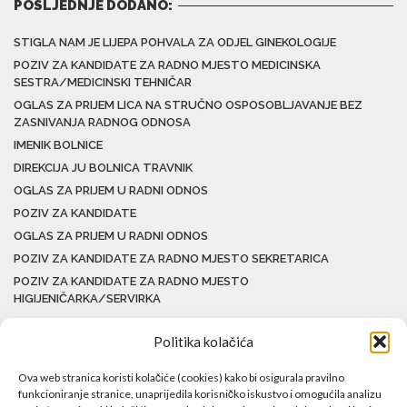
POSLJEDNJE DODANO:
STIGLA NAM JE LIJEPA POHVALA ZA ODJEL GINEKOLOGIJE
POZIV ZA KANDIDATE ZA RADNO MJESTO MEDICINSKA
SESTRA/MEDICINSKI TEHNIČAR
OGLAS ZA PRIJEM LICA NA STRUČNO OSPOSOBLJAVANJE BEZ
ZASNIVANJA RADNOG ODNOSA
IMENIK BOLNICE
DIREKCIJA JU BOLNICA TRAVNIK
OGLAS ZA PRIJEM U RADNI ODNOS
POZIV ZA KANDIDATE
OGLAS ZA PRIJEM U RADNI ODNOS
POZIV ZA KANDIDATE ZA RADNO MJESTO SEKRETARICA
POZIV ZA KANDIDATE ZA RADNO MJESTO
HIGIJENIČARKA/SERVIRKA
Politika kolačića
Ova web stranica koristi kolačiće (cookies) kako bi osigurala pravilno
funkcioniranje stranice, unaprijedila korisničko iskustvo i omogućila analizu