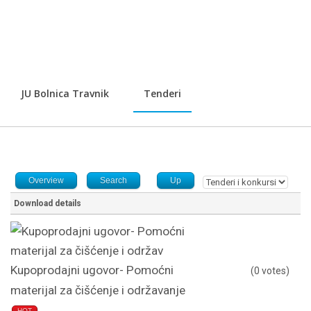
JU Bolnica Travnik
Tenderi
Overview
Search
Up
Download details
Kupoprodajni ugovor- Pomoćni
(0 votes)
materijal za čišćenje i održavanje
HOT