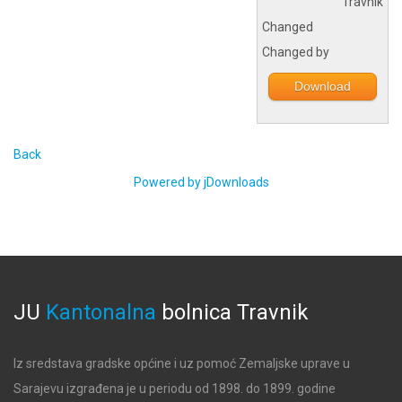
Travnik
Changed
Changed by
Download
Back
Powered by jDownloads
JU
Kantonalna
bolnica
Travnik
Iz sredstava gradske općine i uz pomoć Zemaljske uprave u
Sarajevu izgrađena je u periodu od 1898. do 1899. godine