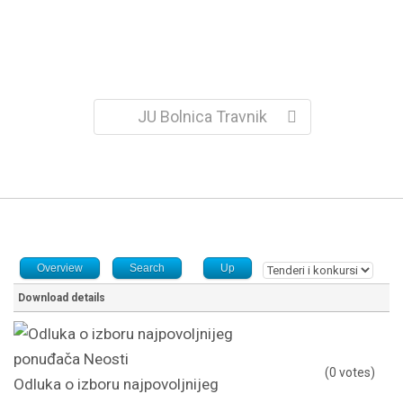
JU Bolnica Travnik
Overview
Search
Up
Download details
(0 votes)
Odluka o izboru najpovoljnijeg