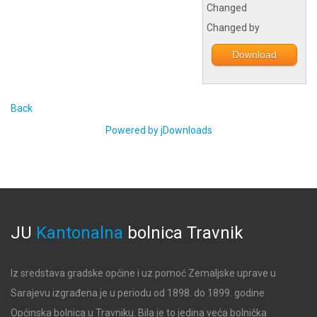
Changed
Changed by
Download
Back
Powered by jDownloads
JU
Kantonalna
bolnica
Travnik
Iz sredstava gradske općine i uz pomoć Zemaljske uprave u
Sarajevu izgrađena je u periodu od 1898. do 1899. godine
Općinska bolnica u Travniku. Bila je to jedina veća bolnička