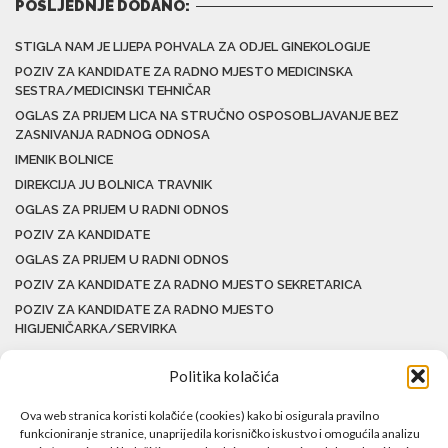
POSLJEDNJE DODANO:
STIGLA NAM JE LIJEPA POHVALA ZA ODJEL GINEKOLOGIJE
POZIV ZA KANDIDATE ZA RADNO MJESTO MEDICINSKA
SESTRA/MEDICINSKI TEHNIČAR
OGLAS ZA PRIJEM LICA NA STRUČNO OSPOSOBLJAVANJE BEZ
ZASNIVANJA RADNOG ODNOSA
IMENIK BOLNICE
DIREKCIJA JU BOLNICA TRAVNIK
OGLAS ZA PRIJEM U RADNI ODNOS
POZIV ZA KANDIDATE
OGLAS ZA PRIJEM U RADNI ODNOS
POZIV ZA KANDIDATE ZA RADNO MJESTO SEKRETARICA
POZIV ZA KANDIDATE ZA RADNO MJESTO
HIGIJENIČARKA/SERVIRKA
Politika kolačića
Ova web stranica koristi kolačiće (cookies) kako bi osigurala pravilno
funkcioniranje stranice, unaprijedila korisničko iskustvo i omogućila analizu